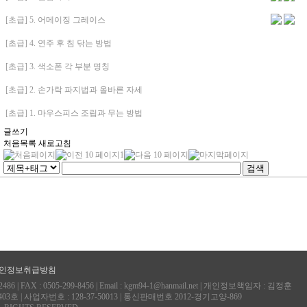
[초급] 5. 어메이징 그레이스
[초급] 4. 연주 후 침 닦는 방법
[초급] 3. 색소폰 각 부분 명칭
[초급] 2. 손가락 파지법과 올바른 자세
[초급] 1. 마우스피스 조립과 무는 방법
글쓰기
처음목록
새로고침
1
인정보취급방침
 | FAX : 0505-299-8456 | Email : kgm94-1@hanmail.net | 개인정보책임자 : 김정훈
| 사업자번호 : 128-37-50013 | 통신판매번호 2012-경기고양-869