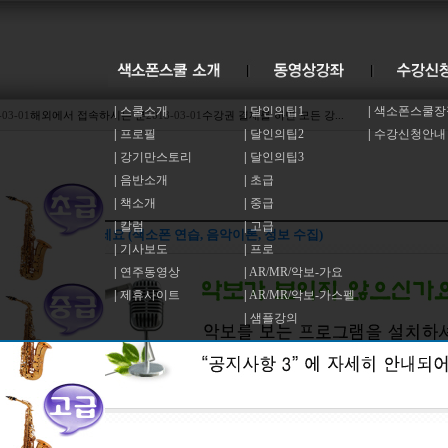
|
스쿨소개
|
달인의팁1
|
색소폰스쿨장
-03-01
해외에서 접속하시는 분
2013-03-01
수강권 결재를 하면 모든 강...
|
프로필
|
달인의팁2
|
수강신청안내
|
강기만스토리
|
달인의팁3
|
음반소개
|
초급
|
책소개
|
중급
|
칼럼
|
고급
균형있게 연습하세요 (색소폰 연습, 음악이론, 정보 수집)
|
기사보도
|
프로
|
연주동영상
|
AR/MR/악보-가요
|
제휴사이트
|
AR/MR/악보-가스펠
|
샘플강의
43개(1/1페이지)