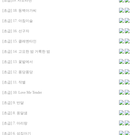
[초급]19. 사노라면
[초급] 18. 동백아가씨
[초급] 17. 아침이슬
[초급] 16. 선구자
[초급] 15. 클레멘타인
[초급] 14. 고요한 밤 거룩한 밤
[초급] 13. 꽃밭에서
[초급] 12. 퐁당퐁당
[초급] 11. 작별
[초급] 10. Love Me Tender
[초급] 9. 반달
[초급] 8. 옹달샘
[초급] 7. 아리랑
[초급] 6. 섬집아기