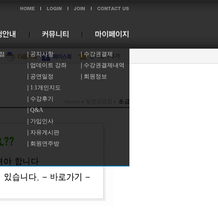
점
|
공지사항
|
수강권결제
|
업데이트 강좌
|
수강권결제내역
|
공연일정
|
회원정보
|
1:1개인지도
|
수강후기
|
Q&A
|
가입인사
|
자유게시판
|
회원연주방