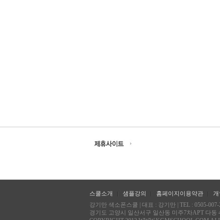
스쿨소개
샘플강의
홈페이지이용약관
개
강기만 색소폰스쿨 | 대표 : 강기만 | TEL : 0505-007-2486
경기도 고양시 일산서구 일산동 미주7차APT 다동 403호 