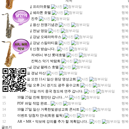
번호
제목
31
12월 28일 프리마호텔
행복
30
12월 11일 쉐라톤 호텔
행복
29
12월 2일 진주
행복
28
11월 27일 용산 전쟁기념관
행복
27
11월 25일 전남 영암
행복
26
11월 23일 강남 오페라하우스
행복
25
11월 21일 강남 스칼라티움
행복
24
제휴 업체 신청 받습니다..
행복
23
12월 7일 저녁6시 부산 롯데호텔
행복
22
11월 9일 킨텍스 악기 박람회
행복
21
11월 10일 강남 팔레스 호텔
행복
20
11월 6일 경남 마산
행복
19
11월 4일 오전 11시 일산 원당 명성교회
행복
18
11월 18일 오후 2시 경기도 광주 용수교회
행복
17
10. 28 ~ 31일 까지 중국 청도에 연주 갑니다.
행복
16
10월 25일 진해 항만단 갑니다...^^
행복
15
PDF 파일 작업 완료...
행복
14
10월 27일 일산 거룩한빛광성교회 콘서트
행복
13
이벤트 당첨자 안내(회원 필독)
행복
12
AR + MR + 악보에 강의를 추가 할 계획입니다..
행복
글쓰기