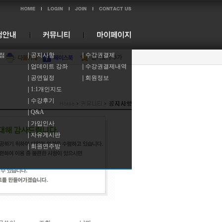
점
|
공지사항
|
수강권결제
|
업데이트 강좌
|
수강권결제내역
|
공연일정
|
회원정보
|
1:1개인지도
|
수강후기
|
Q&A
|
가입인사
|
자유게시판
|
회원연주방