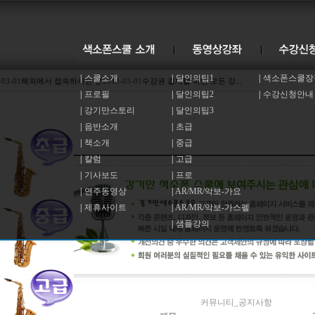
|
스쿨소개
|
달인의팁1
|
색소폰스쿨장
-03-01
해외에서 접속하시는 분
2013-03-01
수강권 결재를 하면 모든 강...
|
프로필
|
달인의팁2
|
수강신청안내
|
강기만스토리
|
달인의팁3
|
음반소개
|
초급
|
책소개
|
중급
|
칼럼
|
고급
|
기사보도
|
프로
|
연주동영상
|
AR/MR/악보-가요
|
제휴사이트
|
AR/MR/악보-가스펠
|
샘플강의
51개(2/3페이지)
커뮤니티_공지사항