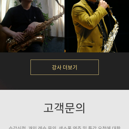
서현진
노영현
강의보기
강의보기
강사 더보기
김재준
이대희
고객문의
강의보기
강의보기
수강신청, 개인 레슨 문의, 색소폰 연주 및 특강 요청에 대한