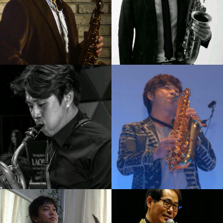
김성주
임정윤
강의보기
강의보기
신강균
김성길
강의보기
강의보기