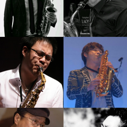
이대희
황인선
강의보기
강의보기
김성길
서현진
강의보기
강의보기