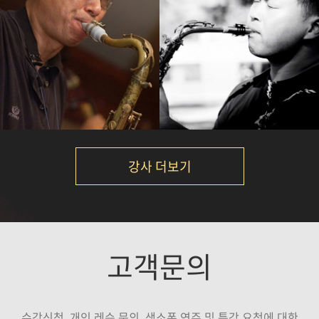
박규현
노영현
강의보기
강의보기
강사 더보기
석성노
Calvin Park
고객문의
강의보기
강의보기
수강신청, 개인 레슨 문의, 색소폰 연주 및 특강 요청에 대한