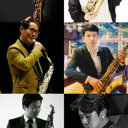
강기만
임정윤
강의보기
강의보기