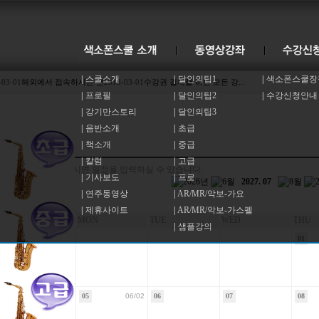
|
스쿨소개
|
달인의팁1
|
색소폰스쿨장
-03-01
해외에서 접속하시는 분
2013-03-01
수강권 결재를 하면 모든 강...
|
프로필
|
달인의팁2
|
수강신청안내
|
강기만스토리
|
달인의팁3
|
음반소개
|
초급
|
책소개
|
중급
|
칼럼
|
고급
날짜를 클릭하시면 일정을 입력하실 수 있습니다.
|
기사보도
|
프로
2027
.
07
|
연주동영상
|
AR/MR/악보-가요
|
제휴사이트
|
AR/MR/악보-가스펠
SUN
MON
TUE
WED
THU
|
샘플강의
01
04
05
06/02
06
07
08