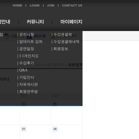
점
|
공지사항
|
수강권결제
|
업데이트 강좌
|
수강권결제내역
|
공연일정
|
회원정보
|
1:1개인지도
|
수강후기
|
Q&A
|
가입인사
|
자유게시판
|
회원연주방
FRI
SAT
02
03
09
10