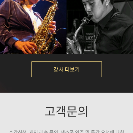
김재준
이대희
강의보기
강의보기
강사 더보기
김니나
서현진
고객문의
강의보기
강의보기
수강신청, 개인 레슨 문의, 색소폰 연주 및 특강 요청에 대한