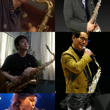
Calvin Park
임정윤
강의보기
강의보기
석성노
손민
강의보기
강의보기