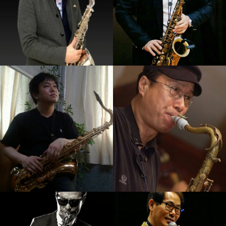
서현진
임민택
강의보기
강의보기
손민
김병우
강의보기
강의보기