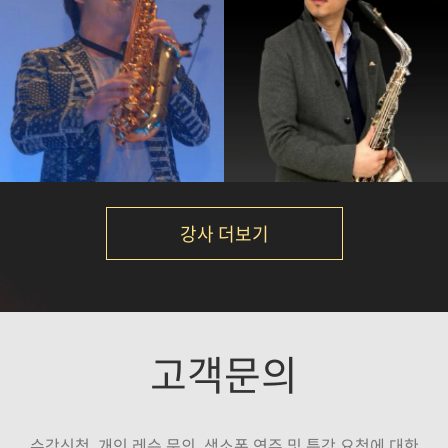
석성노
Calvin Park
강의보기
강의보기
강사 더보기
노영현
손민
고객문의
강의보기
강의보기
수강신청, 개인 레슨 문의, 색소폰 연주 및 특강 요청에 대한