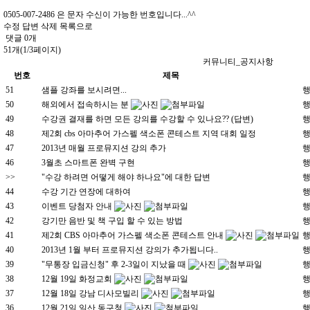
0505-007-2486 은 문자 수신이 가능한 번호입니다...^^
수정
답변
삭제
목록으로
댓글
0
개
51개(1/3페이지)
커뮤니티_공지사항
번호
제목
51
샘플 강좌를 보시려면...
행
50
해외에서 접속하시는 분
행
49
수강권 결재를 하면 모든 강의를 수강할 수 있나요?? (답변)
행
48
제2회 cbs 아마추어 가스펠 색소폰 콘테스트 지역 대회 일정
행
47
2013년 매월 프로뮤지션 강의 추가
행
46
3월초 스마트폰 완벽 구현
행
>>
"수강 하려면 어떻게 해야 하나요"에 대한 답변
행
44
수강 기간 연장에 대하여
행
43
이벤트 당첨자 안내
행
42
강기만 음반 및 책 구입 할 수 있는 방법
행
41
제2회 CBS 아마추어 가스펠 색소폰 콘테스트 안내
행
40
2013년 1월 부터 프로뮤지션 강의가 추가됩니다..
행
39
"무통장 입금신청" 후 2-3일이 지났을 때
행
38
12월 19일 화정교회
행
37
12월 18일 강남 디사모빌리
행
36
12월 21일 일산 동구청
행