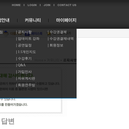
점
|
공지사항
|
수강권결제
|
업데이트 강좌
|
수강권결제내역
|
공연일정
|
회원정보
|
1:1개인지도
|
수강후기
|
Q&A
|
가입인사
|
자유게시판
|
회원연주방
 답변