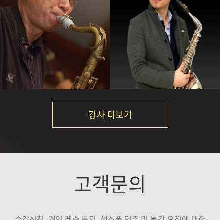
김성길
임민택
강의보기
강의보기
강사 더보기
석성노
손민
고객문의
강의보기
강의보기
수강신청, 개인 레슨 문의, 색소폰 연주 및 특강 요청에 대한