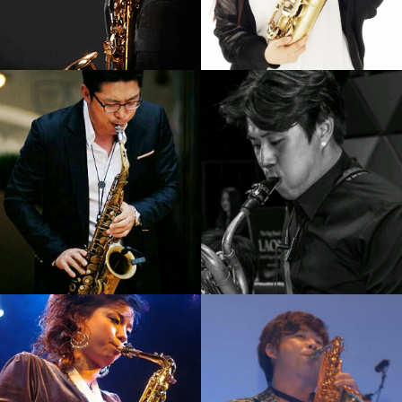
강기만
임정윤
강의보기
강의보기