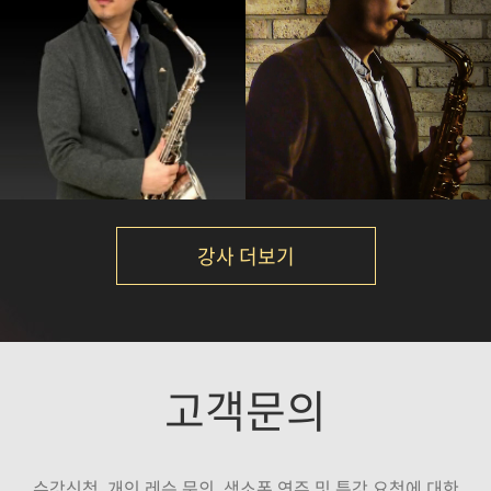
김성주
박규현
강의보기
강의보기
강사 더보기
손민
신강균
고객문의
강의보기
강의보기
수강신청, 개인 레슨 문의, 색소폰 연주 및 특강 요청에 대한