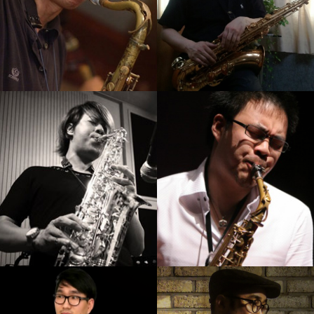
서현진
김병우
강의보기
강의보기
석성노
김재준
강의보기
강의보기