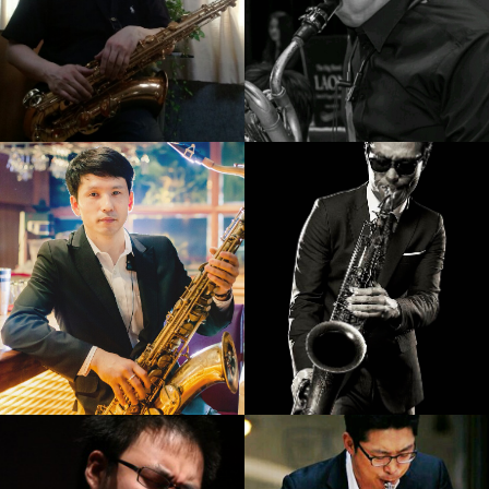
김성길
석성노
강의보기
강의보기
김재준
서현진
강의보기
강의보기