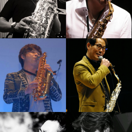
석성노
김병우
강의보기
강의보기
김성주
박규현
강의보기
강의보기