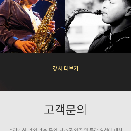
석성노
신강균
강의보기
강의보기
강사 더보기
김니나
Calvin Park
고객문의
강의보기
강의보기
수강신청, 개인 레슨 문의, 색소폰 연주 및 특강 요청에 대한