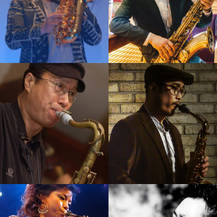
정재현
서현진
강의보기
강의보기
노영현
황인선
강의보기
강의보기