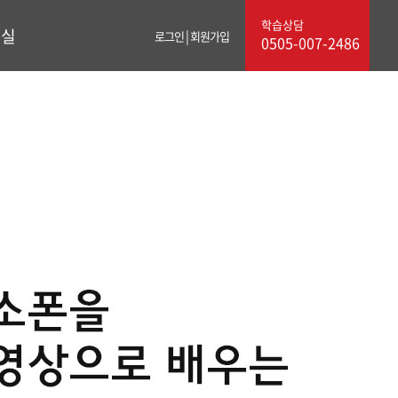
학습상담
료실
|
로그인
회원가입
0505-007-2486