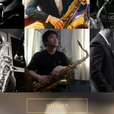
ark
황인선
기
강의보기
강사 더보기