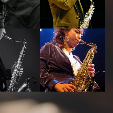
서현진
이대희
강의보기
강의보기