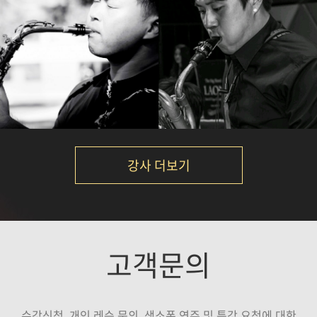
석성노
박규현
강의보기
강의보기
강사 더보기
Calvin Park
서현진
고객문의
강의보기
강의보기
수강신청, 개인 레슨 문의, 색소폰 연주 및 특강 요청에 대한