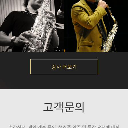
손민
김재준
강의보기
강의보기
강사 더보기
김성주
이대희
고객문의
강의보기
강의보기
수강신청, 개인 레슨 문의, 색소폰 연주 및 특강 요청에 대한