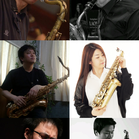
김병우
신강균
강의보기
강의보기
석성노
서현진
강의보기
강의보기