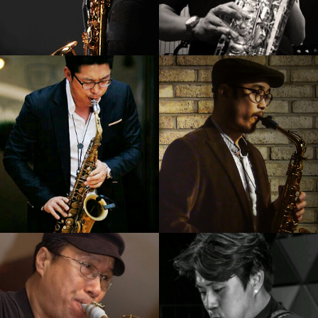
강기만
김성주
강의보기
강의보기