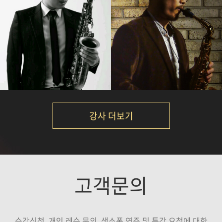
임민택
노영현
강의보기
강의보기
강사 더보기
김성길
신강균
고객문의
강의보기
강의보기
수강신청, 개인 레슨 문의, 색소폰 연주 및 특강 요청에 대한