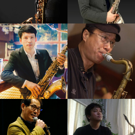
강기만
손민
강의보기
강의보기