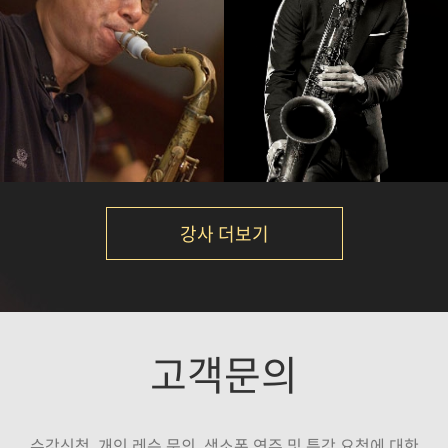
임민택
이대희
강의보기
강의보기
강사 더보기
석성노
정재현
고객문의
강의보기
강의보기
수강신청, 개인 레슨 문의, 색소폰 연주 및 특강 요청에 대한