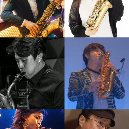
신강균
김재준
강의보기
강의보기
황인선
임정윤
강의보기
강의보기