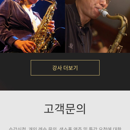
서현진
노영현
강의보기
강의보기
강사 더보기
김니나
석성노
고객문의
강의보기
강의보기
수강신청, 개인 레슨 문의, 색소폰 연주 및 특강 요청에 대한