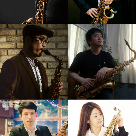
강기만
김병우
강의보기
강의보기