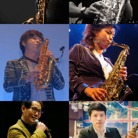
강기만
김성주
강의보기
강의보기