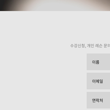
임정윤
김니
강의보기
강의보
수강신청, 개인 레슨 문