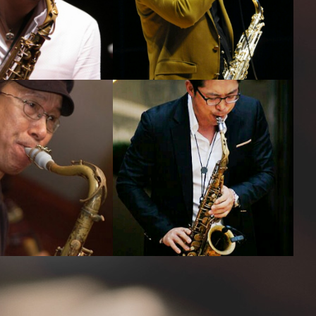
박규현
이대희
강의보기
강의보기