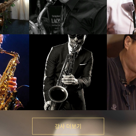
준
서현진
기
강의보기
강사 더보기