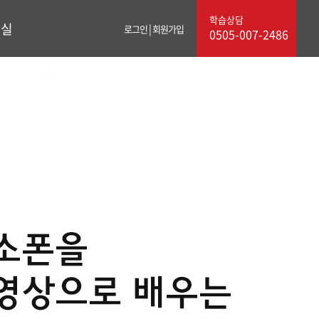
학습상담
료실
|
로그인
회원가입
0505-007-2486