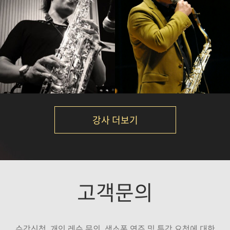
손민
석성노
강의보기
강의보기
강사 더보기
김성주
이대희
고객문의
강의보기
강의보기
수강신청, 개인 레슨 문의, 색소폰 연주 및 특강 요청에 대한