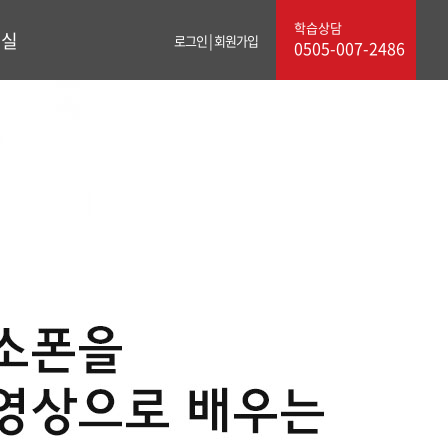
학습상담
료실
|
로그인
회원가입
0505-007-2486