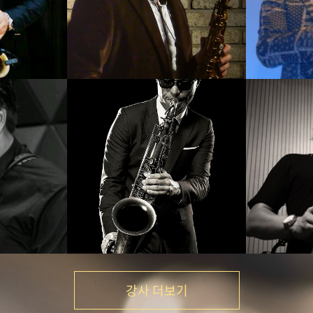
우
신강균
기
강의보기
강사 더보기