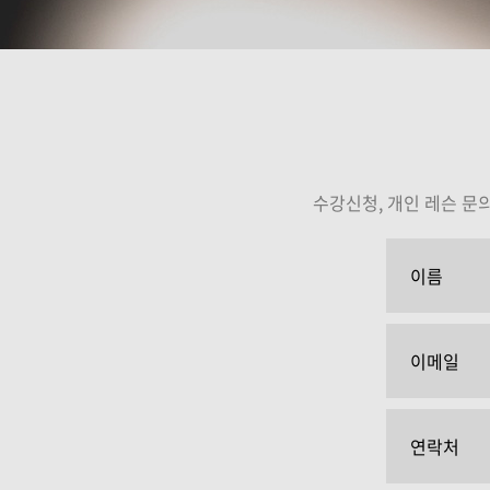
이대희
서현
강의보기
강의보
수강신청, 개인 레슨 문